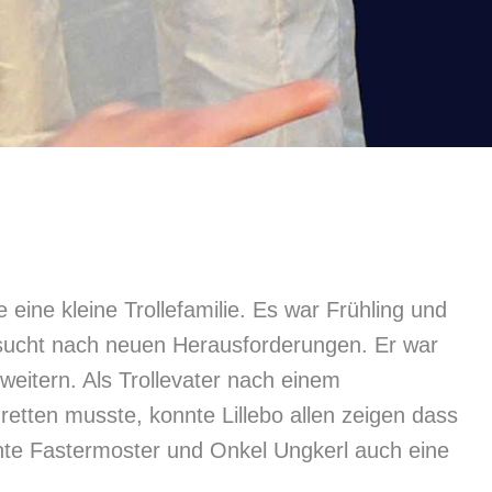
 eine kleine Trollefamilie. Es war Frühling und
nsucht nach neuen Herausforderungen. Er war
weitern. Als Trollevater nach einem
etten musste, konnte Lillebo allen zeigen dass
Tante Fastermoster und Onkel Ungkerl auch eine