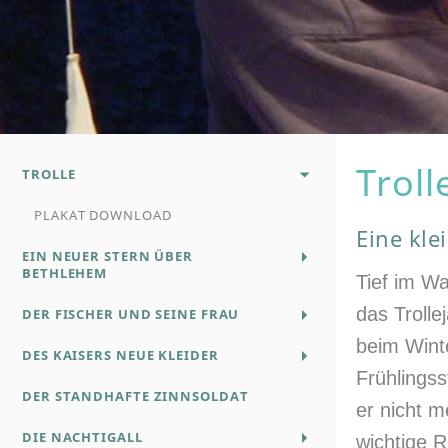
Troll
TROLLE
PLAKAT DOWNLOAD
Eine kl
EIN NEUER STERN ÜBER
BETHLEHEM
Tief im Wa
das Troll
DER FISCHER UND SEINE FRAU
beim Winte
DES KAISERS NEUE KLEIDER
Frühlingss
DER STANDHAFTE ZINNSOLDAT
er nicht m
DIE NACHTIGALL
wichtige R